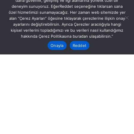
daha güvenilir, gelişmiş ve ilgi alanlarına yönelik özel bir
deneyim sunuyoruz. EğerReddet seçeneğine tıklarsan sana
özel hizmetimizi sunamayacağız. Her zaman web sitemizde yer
alan “Çerez Ayarları” öğesine tıklayarak çerezlerine ilişkin onay
ayarlarını değiştirebilirsin. Ayrıca Çerezler aracılığıyla hangi
kişisel verilerini topladığımızı ve bu verileri nasıl kullandığımız
hakkında Çerez Politikasına buradan ulaşabilirsin.”
Onayla
Reddet
31. Yönetim ve Organizasyon Kongresi Bildiriler Kita