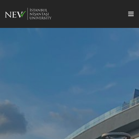
Kongre
Bildiriler
Yayın Olanakları
Kayıt
Metodoloji Seminerleri
Sosyal Program
İletişim