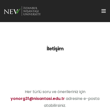
Kongre
Bildiriler
İletişim
Yayın Olanakları
Kayıt
Metodoloji Seminerleri
Sosyal Program
Her türlü soru ve önerileriniz için
yonorg31@nisantasi.edu.tr
adresine e-posta
İletişim
atabilirsiniz.