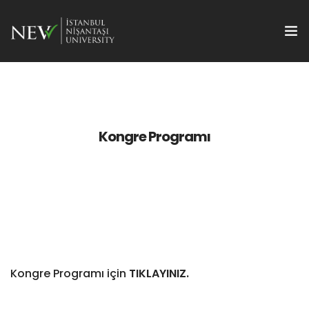
Kongre
Bildiriler
Kongre Programı
Yayın Olanakları
Kayıt
Metodoloji Seminerleri
Sosyal Program
Kongre Programı için
TIKLAYINIZ.
İletişim